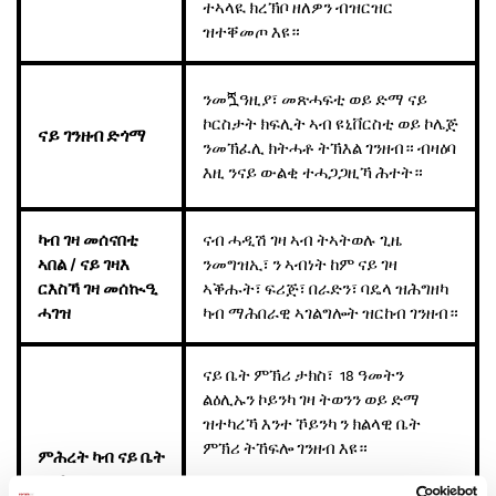
ተኣላዪ ክረኽቦ ዘለዎን ብዝርዝር
ዝተቐመጦ እዩ።
ንመጟዓዚያ፣ መጽሓፍቲ ወይ ድማ ናይ
ኮርስታት ክፍሊት ኣብ ዩኒቨርስቲ ወይ ኮሌጅ
ናይ
ገንዘብ
ድጎማ
ንመኽፈሊ ክትሓቶ ትኽእል ገንዘብ። ብዛዕባ
እዚ ንናይ ውልቂ ተሓጋጋዚኻ ሕተት።
ካብ
ገዛ
መሰናበቲ
ናብ ሓዲሽ ገዛ ኣብ ትኣትወሉ ጊዜ
ኣበል
/
ናይ
ገዛእ
ንመግዝኢ፣ ን ኣብነት ከም ናይ ገዛ
ርእስኻ
ገዛ
መሰኲዒ
ኣቕሑት፣ ፍሪጅ፣ በራድን፣ ባዴላ ዝሕግዘካ
ሓገዝ
ካብ ማሕበራዊ ኣገልግሎት ዝርከብ ገንዘብ።
ናይ ቤት ምኽሪ ታክስ፣ 18 ዓመትን
ልዕሊኡን ኮይንካ ገዛ ትወንን ወይ ድማ
ዝተካረኻ እንተ ኾይንካ ን ክልላዊ ቤት
ምኽሪ ትኸፍሎ ገንዘብ እዩ።
ምሕረት
ካብ
ናይ
ቤት
ምኽሪ
ታክስ
‘ምሕረት ካብ ናይ ቤት ምኽሪ ታክስ’