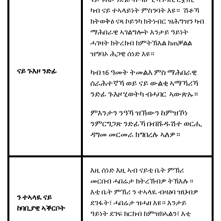
ካብ ናይ ተኣላይነት ምስንባት እዩ። ሽቶኻ
ክትወቅዕ ናጻ ኮይንካ ክትነብር ዝሕግዝን ካብ
ማሕበራዊ ኣገልግሎት እንታይ ዓይነት
ሓገዛት ክትረክብ ከምትኽእል ከጠቓልል
ዝግባኦ ሕጋዊ ሰነድ እዩ።
ናይ
ጉእዞ
ንድፊ
ካብ 16 ዓመት ትመልእ ምስ ማሕበራዊ
ሰራሕተኛኻ ወይ ናይ ውልቂ ኣማኻሪኻ
ንድፊ ጉእዞ ሂወትካ ብሓባር ኣውጽኡ።
ምእንታን ንዓኻ ዝኽውን ከምዝኾነ
ንምርግጋጽ ንድፊኻ በብሹዱሽተ ወርሒ
ዳግመ መርመራ ክግበረሉ ኣለዎ።
እዚ ሰነድ እዚ ኣብ ናይቲ ቤት ምኽሪ
መርበብ ሓበሬታ ክትረኽብዎ ትኽእሉ።
እቲ ቤት ምኽሪ ን ተኣላዪ ብዛዕባ ዝህብዎ
ን
ተኣላዪ
ናይ
ደገፋት፣ ሓበሬታ ዝሓዘ እዩ። እንታይ
ከባቢያዊ
ኣቕርቦት
ዓይነት ደገፍ ክርከብ ከምዝክኣልን፣ እቲ