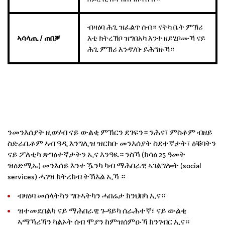
ብዛዕባ ሕጊ ዝፈልጥ ሰብ። ናትካ ቤት ምኽሪ
ኣሳላጢ
/
ጠበቓ
እቲ ክትረኽቦ ዝግበአካ እንተ ዘይሂቦሙኻ ናይ
ሕጊ ምኽሪ እንዳሃቡ ይሕግዙኻ።
ንመንእሰያት ዚወሃብ ናይ ውልቂ ምኽርን ደገፍን። ንሕና፣ ምስቶም ብዘይ
ስድራቤቶም ኣብ ዓዲ እንግሊዝ ዝርከቡ መንእሰያት ስደተኛታት፣ ዕቑባትን
ናይ ፖለቲካ ጽግዕተኛታትን ኢና እንዓዪ። ንስኻ (ክሳዕ 25 ዓመት
ዝዕድሚኡ) መንእሰይ እንተ ዄንካ ካብ ማሕበራዊ ኣገልግሎት (social
services) ሓገዝ ክትረክብ ትኽእል ኢኻ ።
ብዛዕባ መሰላትካን ግቡኣትካን ሓበሬታ ክንህበካ ኢና።
ዝተመደበልካ ናይ ማሕበራዊ ጉዳይካ ሰራሕተኛ፣ ናይ ውልቂ
ኣማኻሪኻን ካልኦት ሰብ ሞያን ከምዝሰምዑኻ ክንገብር ኢና።