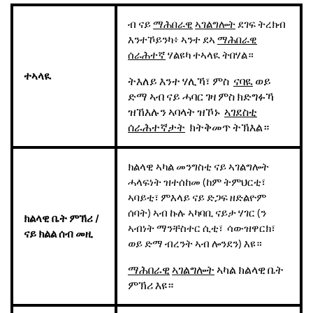
ብ ናይ
ማሕበራዊ
ኣገልግሎት
ደገፍ ትረክብ
እንተኾይንካ፥ ኣንተ ደኣ
ማሕበራዊ
ሰራሕተኛ
ሃልዩካ ተኣላዪ ትበሃል።
ተኣላዪ
ትእለይ እንተ ሃሊኻ፣ ምስ
ናባዪ
ወይ
ድማ ኣብ ናይ ሓባር ገዛ ምስ ክድግፉኻ
ዝኸእሉን ኣባላት ዝኾኑ
ኣገደስቲ
ሰራሕተኛታት
ክትቅመጥ ትኽእል።
ክልላዊ ኣካል መንግስቲ ናይ ኣገልግሎት
ሓላፍነት ዝተሰከመ (ከም ትምህርቲ፣
ኣባይቲ፣ ምእላይ ናይ ድጋፍ ዘድልዮም
ሰባት) ኣብ ኩሉ ኣካባቢ ናይታ ሃገር (ን
ክልላዊ
ቤት
ምኽሪ
/
ኣብነት ማንቸስተር ሲቲ፣ ሳውዝዋርክ፣
ናይ
ክልል
ሰብ
መዚ
ወይ ድማ ብረንት ኣብ ሎንደን) እዩ።
ማሕበራዊ
ኣገልግሎት
ኣካል ክልላዊ ቤት
ምኽሪ እዩ።