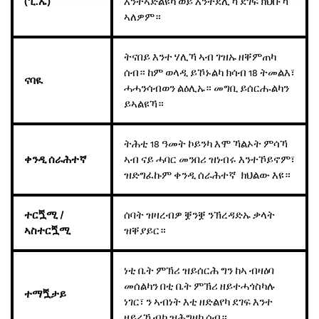
(
ፒ
.
ኤ
)
እንተኣድልዩካ ወይ እንተደሊኻ ደገፍ ክህቡኻ
ኣለዎም።
ትናበይ እንተ ሃሊኻ ኣብ ገዝኡ ዘቐምጠካ
ሰብ። ከም ወላዲ ይኾኑልካ ክሳብ 18 ትመልእ፣
ናባዪ
ሓሓንሳብወን ልዕሊኡ። መግቢ ይሰርሑልካን
ይኣልዩኻ።
ትሕቲ 18 ዓመት ኮይንካ እሞ ኻልኦት ምሳኻ
ቀንዲ
ሰራሕተኛ
ኣብ ናይ ሓባር መንበሪ ዝነብሩ እንተኾይኖም፣
ዝድግፈኩም ቀንዲ ሰራሕተኛ ክህልው እዩ።
ተርጟሚ
/
ሰባት ዝዛረብዎ ቛንቛ ንኽረዳድኡ ቃላት
ኣስተርጟሚ
ዝቐያይር።
ነቲ ቤት ምኽሪ ዝይሰርሕ ግን ከኣ ብዛዕባ
መሰልካን በቲ ቤት ምኽሪ ዘይተሓጎስካሉ
ተማጟታይ
ነገር፣ ን ኣብነት እቲ ዘድልየካ ደገፍ እንተ
ዘይረኺብካ ዝሕግዘካ ሰብ።