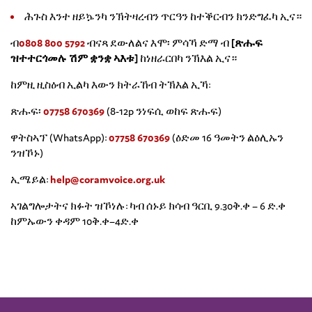
ሕጉስ እንተ ዘይኴንካ ንኽትዛረብን ጥርዓን ከተቕርብን ክንድግፈካ ኢና።
ብ
0808 800 5792
ብናጻ ደውለልና እሞ፡ ምሳኻ ድማ ብ
[ጽሑፍ
ዝተተርጎመሉ ሽም ቋንቋ ኣእቱ]
ከነዘራርበካ ንኽእል ኢና።
ከምዚ ዚስዕብ ኢልካ እውን ክትራኸብ ትኽእል ኢኻ:
ጽሑፍ፡
07758 670369
(8-12p ንነፍሲ ወከፍ ጽሑፍ)
ዋትስኣፕ (WhatsApp):
07758 670369
(ዕድመ 16 ዓመትን ልዕሊኡን
ንዝኾኑ)
ኢሜይል:
help@coramvoice.org.uk
ኣገልግሎታትና ክፉት ዝኾነሉ: ካብ ሰኑይ ክሳብ ዓርቢ 9.30ቅ.ቀ – 6 ድ.ቀ
ከምኡውን ቀዳም 10ቅ.ቀ–4ድ.ቀ