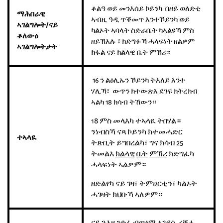
ቆልዓ ወይ መንእሰይ ኮይንካ በዘይ ወለድቲ
ማሕበራዊ
ኣብዚ ዓዲ ጥቕመጥ እንተኾይንካ ወይ
ኣገልግሎት
/
ናይ
ካልኦት ኣባላት ስድራቤት ካኣልዩኻ ምስ
ቆለውዕ
ዘይኽእሉ ፣ ክድግፉኻ ሓላፍነት ዘልዎም
ኣገልግሎትታት
ክፋል ናይ ክልላዊ ቤት ምኽሪ።
16 ን ልዕሊኡን ኾይንካ ትእለይ እንተ
ሃሊኻ፣ ውጥን ክተውጽእ ደገፍ ክትረክብ
ኣልካ 18 ክሳብ ትኸውን።
18 ምስ መላእካ ተኣላዪ ትበሃል።
ንነብስኻ ናጻ ኮይንካ ክተመሓድር
ተኣላዪ
ትጽቢት ይግበረልካ፣ ግና ክሳብ 25
ትመልእ
ክልላዊ
ቤት
ምኽሪ
ክድግፈካ
ሓላፍነት ኣልዎም።
ዘድልየካ ናይ ገዛ፣ ትምሀርቲን፣ ካልኦት
ሓገዛት ክህቡኻ ኣለዎም።
ናይ ጉእዞ ንድፊ ብጣዕሚ ኣገዳሲ ረቛሒ